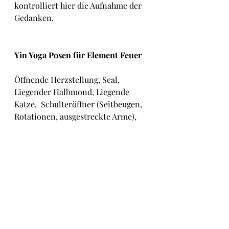
kontrolliert hier die Aufnahme der 
Gedanken.
Yin Yoga Posen für Element Feuer 
Öffnende Herzstellung, Seal, 
Liegender Halbmond, Liegende 
Katze,  Schulteröffner (Seitbeugen, 
Rotationen, ausgestreckte Arme), 
Fisch,  gestützte Schulterbrücke, 
Offene Flügel, Nadelöhr, 
Umarmende Flügel,  Verdrehte 
Arme (Twisted Arms), Verdrehte 
Wurzeln (Twisted Roots)