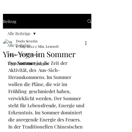
Beitrag
Alle Beiträge
Doris Severin
Alle Beiträge
1. Aug. 2022
2 Min. Lesezeit
Yin-Yoga im Sommer
Yoga - Bedeutung
Der 
Sommer
 ist die Zeit der 
Tipps und Anregungen
Aktivität, des  Aus-Sich-
Herauskommens. Im Sommer 
wollen die Pläne, die wir im 
Frühling  geschmiedet haben, 
verwirklicht werden. Der Sommer 
steht für Lebensfreude, Energie
und 
Erkenntnis. Im Sommer dominiert 
die anregende Energie des Feuers. 
In der Traditionellen Chinesischen 